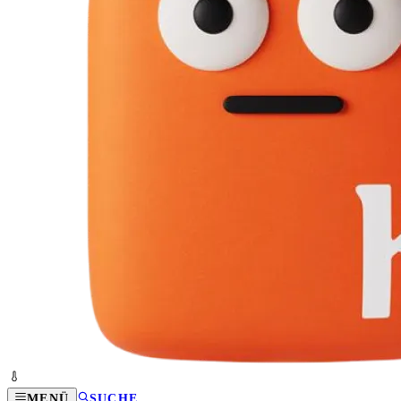
MENÜ
SUCHE