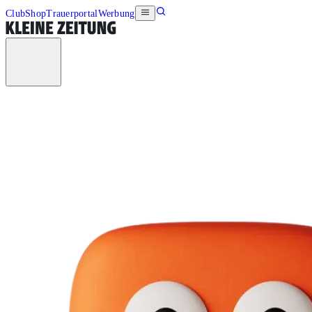
Club
Shop
Trauerportal
Werbung