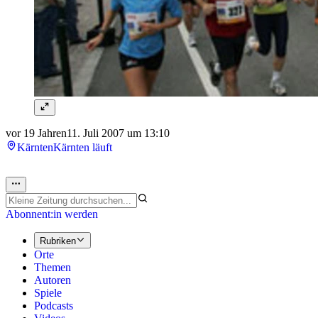
vor 19 Jahren
11. Juli 2007 um 13:10
Kärnten
Kärnten läuft
Abonnent:in werden
Rubriken
Orte
Themen
Autoren
Spiele
Podcasts