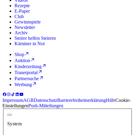
Videos
Rezepte
E-Paper
Club
Gewinnspiele
Newsletter
Archiv
Steirer helfen Steirern
Kärntner in Not
Shop
Auktion
Kinderzeitung
Trauerportal
Partnersuche
Werbung
Impressum
AGB
Datenschutz
Barrierefreiheitserklärung
Hilfe
Cookie-
Einstellungen
Push-Mitteilungen
System