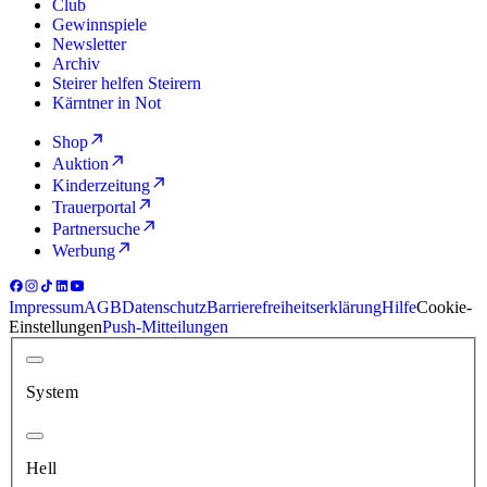
Club
Gewinnspiele
Newsletter
Archiv
Steirer helfen Steirern
Kärntner in Not
Shop
Auktion
Kinderzeitung
Trauerportal
Partnersuche
Werbung
Impressum
AGB
Datenschutz
Barrierefreiheitserklärung
Hilfe
Cookie-
Einstellungen
Push-Mitteilungen
System
Hell