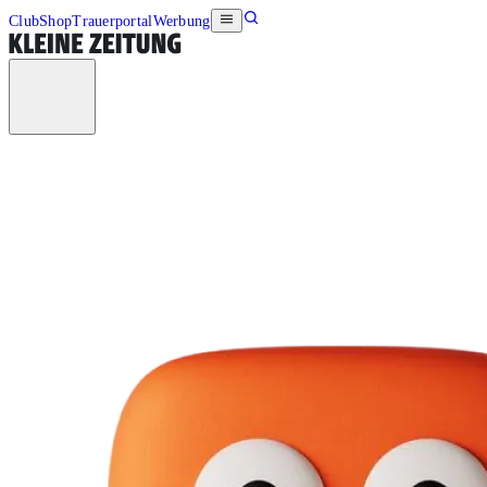
Club
Shop
Trauerportal
Werbung