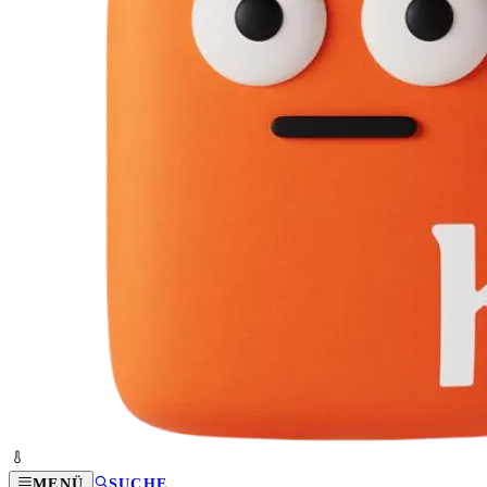
MENÜ
SUCHE