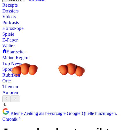
Rezepte
Dossiers
Videos
Podcasts
Horoskope
Spiele
E-Paper
Wetter
Startseite
Meine Region
Top News
Sport
Rubriken
Orte
Themen
Autoren
Kleine Zeitung als bevorzugte Google-Quelle hinzufügen.
Chronik