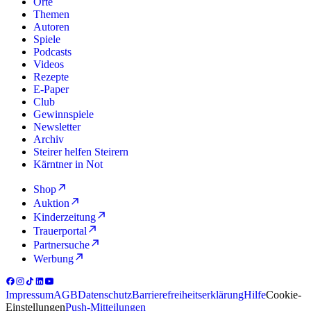
Orte
Themen
Autoren
Spiele
Podcasts
Videos
Rezepte
E-Paper
Club
Gewinnspiele
Newsletter
Archiv
Steirer helfen Steirern
Kärntner in Not
Shop
Auktion
Kinderzeitung
Trauerportal
Partnersuche
Werbung
Impressum
AGB
Datenschutz
Barrierefreiheitserklärung
Hilfe
Cookie-
Einstellungen
Push-Mitteilungen