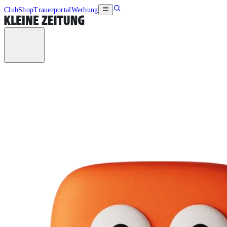
Club
Shop
Trauerportal
Werbung