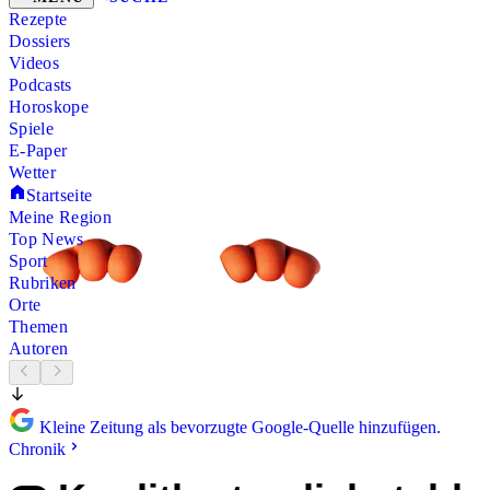
Rezepte
Dossiers
Videos
Podcasts
Horoskope
Spiele
E-Paper
Wetter
Startseite
Meine Region
Top News
Sport
Rubriken
Orte
Themen
Autoren
Kleine Zeitung als bevorzugte Google-Quelle hinzufügen.
Chronik