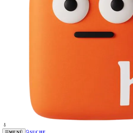
MENÜ
SUCHE