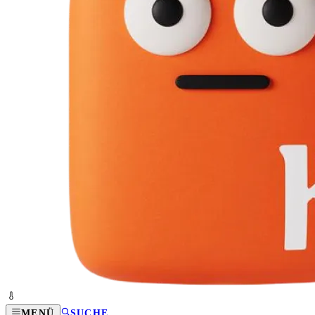
MENÜ
SUCHE