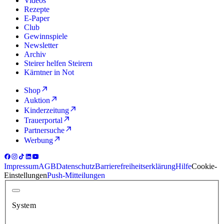
Videos
Rezepte
E-Paper
Club
Gewinnspiele
Newsletter
Archiv
Steirer helfen Steirern
Kärntner in Not
Shop
Auktion
Kinderzeitung
Trauerportal
Partnersuche
Werbung
Impressum
AGB
Datenschutz
Barrierefreiheitserklärung
Hilfe
Cookie-
Einstellungen
Push-Mitteilungen
System