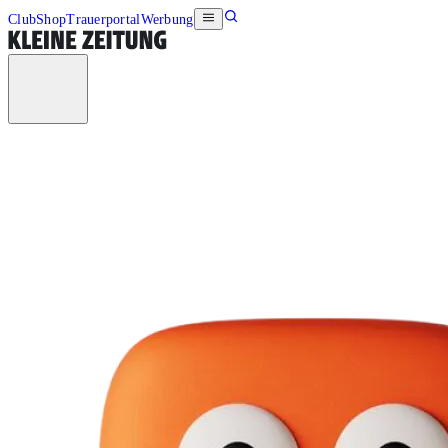
Club
Shop
Trauerportal
Werbung