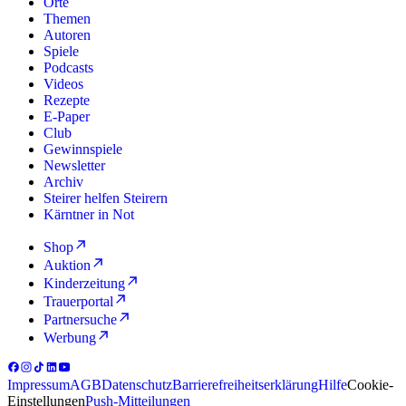
Orte
Themen
Autoren
Spiele
Podcasts
Videos
Rezepte
E-Paper
Club
Gewinnspiele
Newsletter
Archiv
Steirer helfen Steirern
Kärntner in Not
Shop
Auktion
Kinderzeitung
Trauerportal
Partnersuche
Werbung
Impressum
AGB
Datenschutz
Barrierefreiheitserklärung
Hilfe
Cookie-
Einstellungen
Push-Mitteilungen