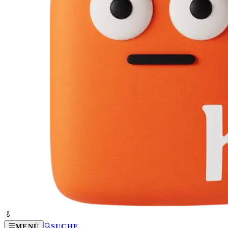
MENÜ
SUCHE