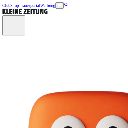
Club
Shop
Trauerportal
Werbung