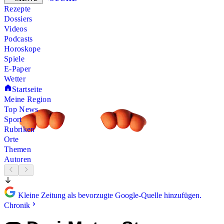
Rezepte
Dossiers
Videos
Podcasts
Horoskope
Spiele
E-Paper
Wetter
Startseite
Meine Region
Top News
Sport
Rubriken
Orte
Themen
Autoren
Kleine Zeitung als bevorzugte Google-Quelle hinzufügen.
Chronik