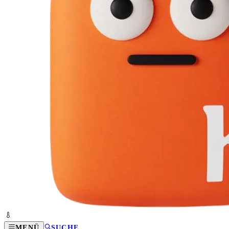
MENÜ
SUCHE