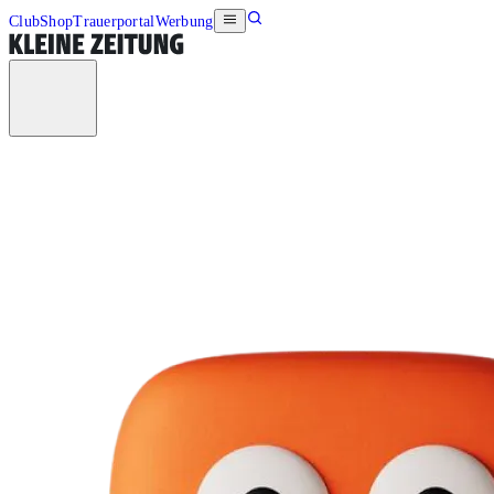
Club
Shop
Trauerportal
Werbung