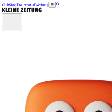
Club
Shop
Trauerportal
Werbung