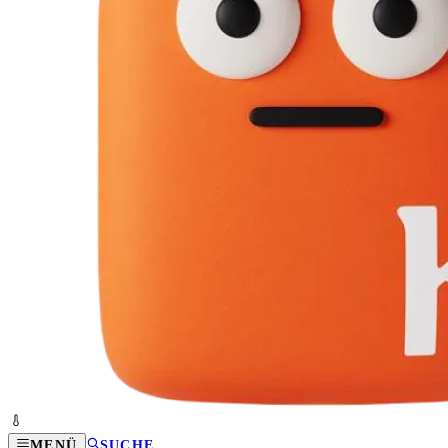
MENÜ
SUCHE