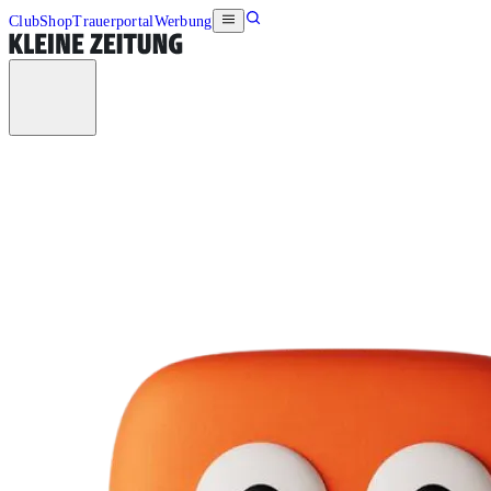
Club
Shop
Trauerportal
Werbung