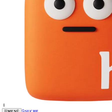
MENÜ
SUCHE