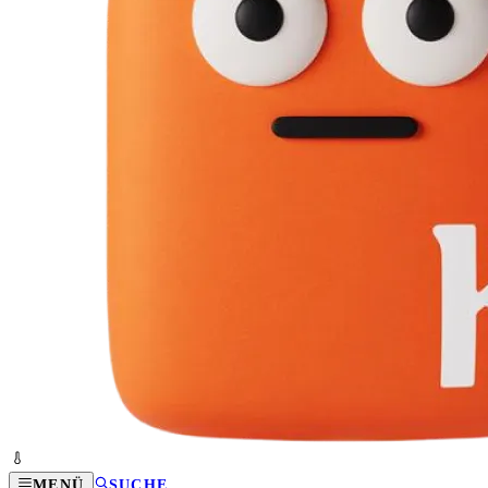
MENÜ
SUCHE