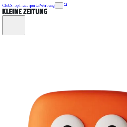
Club
Shop
Trauerportal
Werbung