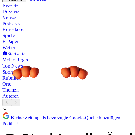
Rezepte
Dossiers
Videos
Podcasts
Horoskope
Spiele
E-Paper
Wetter
Startseite
Meine Region
Top News
Sport
Rubriken
Orte
Themen
Autoren
Kleine Zeitung als bevorzugte Google-Quelle hinzufügen.
Politik