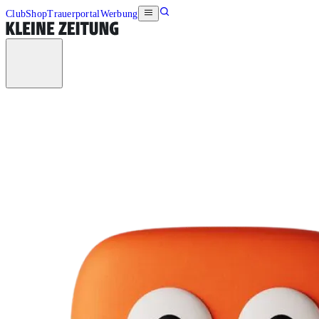
Club
Shop
Trauerportal
Werbung