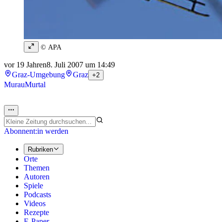
© APA
vor 19 Jahren
8. Juli 2007 um 14:49
Graz-Umgebung
Graz
+2
Murau
Murtal
Abonnent:in werden
Rubriken
Orte
Themen
Autoren
Spiele
Podcasts
Videos
Rezepte
E-Paper