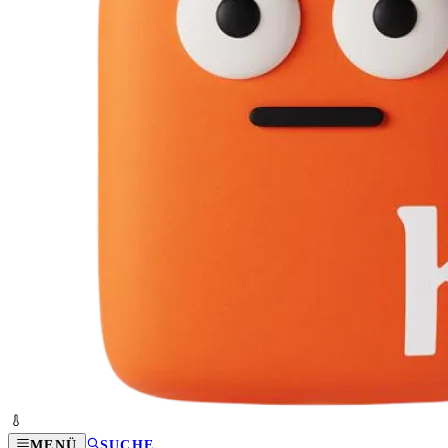
MENÜ
SUCHE