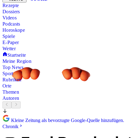
Rezepte
Dossiers
Videos
Podcasts
Horoskope
Spiele
E-Paper
Wetter
Startseite
Meine Region
Top News
Sport
Rubriken
Orte
Themen
Autoren
Kleine Zeitung als bevorzugte Google-Quelle hinzufügen.
Chronik