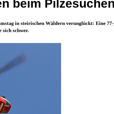
en beim Pilzesuchen
stag in steirischen Wäldern verunglückt: Eine 77-j
e sich schwer.