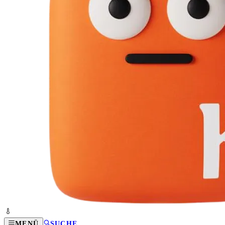
MENÜ
SUCHE