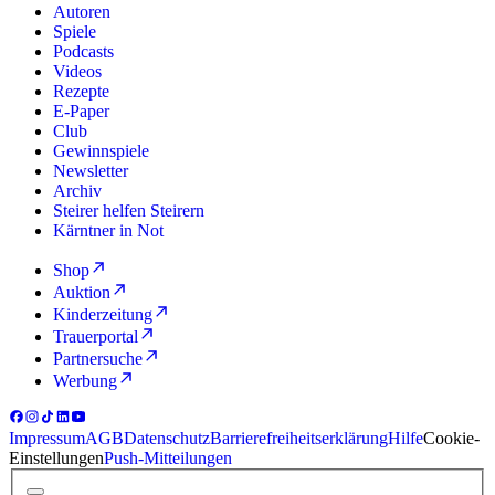
Autoren
Spiele
Podcasts
Videos
Rezepte
E-Paper
Club
Gewinnspiele
Newsletter
Archiv
Steirer helfen Steirern
Kärntner in Not
Shop
Auktion
Kinderzeitung
Trauerportal
Partnersuche
Werbung
Impressum
AGB
Datenschutz
Barrierefreiheitserklärung
Hilfe
Cookie-
Einstellungen
Push-Mitteilungen