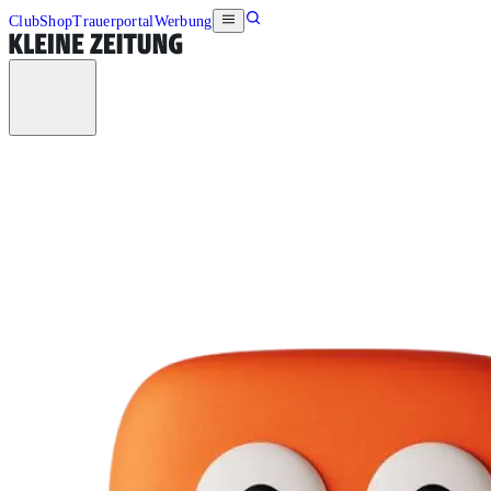
Club
Shop
Trauerportal
Werbung