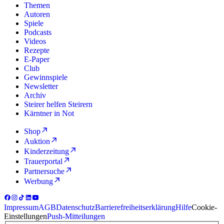
Themen
Autoren
Spiele
Podcasts
Videos
Rezepte
E-Paper
Club
Gewinnspiele
Newsletter
Archiv
Steirer helfen Steirern
Kärntner in Not
Shop
Auktion
Kinderzeitung
Trauerportal
Partnersuche
Werbung
Impressum
AGB
Datenschutz
Barrierefreiheitserklärung
Hilfe
Cookie-
Einstellungen
Push-Mitteilungen