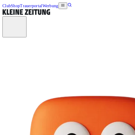
Club
Shop
Trauerportal
Werbung