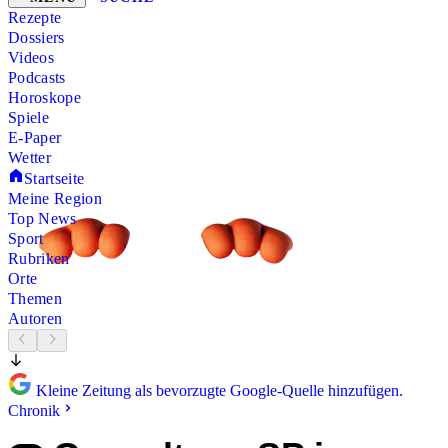
Rezepte
Dossiers
Videos
Podcasts
Horoskope
Spiele
E-Paper
Wetter
Startseite
Meine Region
Top News
Sport
Rubriken
Orte
Themen
Autoren
Kleine Zeitung als bevorzugte Google-Quelle hinzufügen.
Chronik