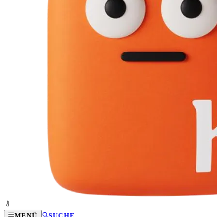
MENÜ
SUCHE