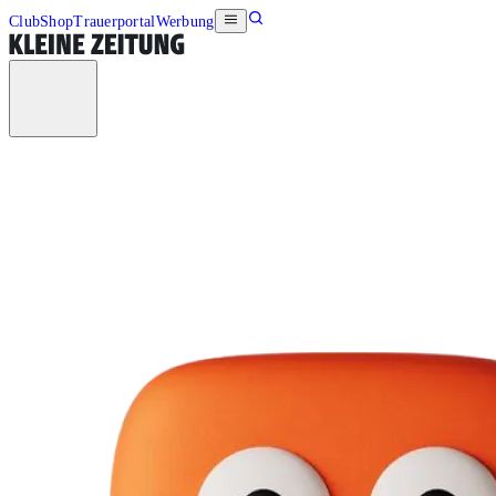
Club
Shop
Trauerportal
Werbung