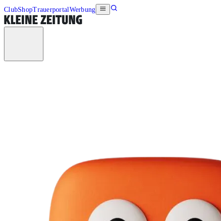
Club
Shop
Trauerportal
Werbung