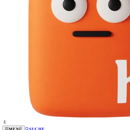
MENÜ
SUCHE