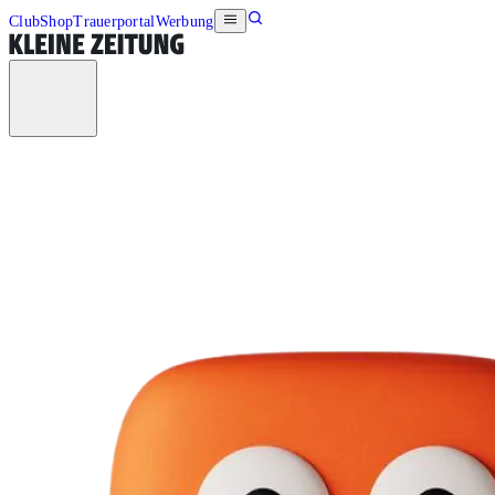
Club
Shop
Trauerportal
Werbung