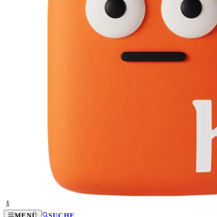
MENÜ
SUCHE