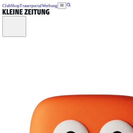
Club
Shop
Trauerportal
Werbung