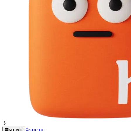
MENÜ
SUCHE