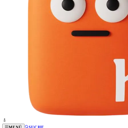
MENÜ
SUCHE