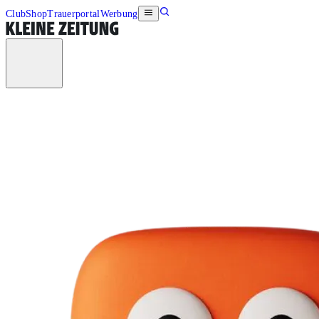
Club
Shop
Trauerportal
Werbung