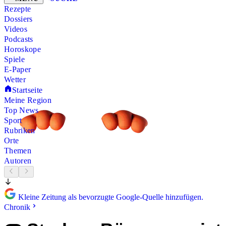
Rezepte
Dossiers
Videos
Podcasts
Horoskope
Spiele
E-Paper
Wetter
Startseite
Meine Region
Top News
Sport
Rubriken
Orte
Themen
Autoren
Kleine Zeitung als bevorzugte Google-Quelle hinzufügen.
Chronik