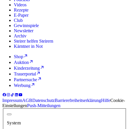
Videos
Rezepte
E-Paper
Club
Gewinnspiele
Newsletter
Archiv
Steirer helfen Steirern
Kärntner in Not
Shop
Auktion
Kinderzeitung
Trauerportal
Partnersuche
Werbung
Impressum
AGB
Datenschutz
Barrierefreiheitserklärung
Hilfe
Cookie-
Einstellungen
Push-Mitteilungen
System