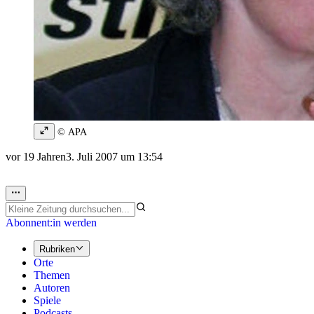
© APA
vor 19 Jahren
3. Juli 2007 um 13:54
Abonnent:in werden
Rubriken
Orte
Themen
Autoren
Spiele
Podcasts