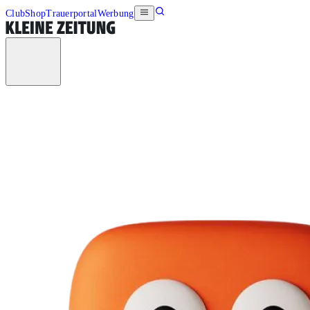
Club
Shop
Trauerportal
Werbung