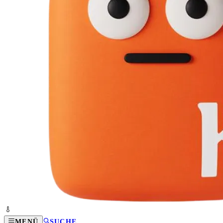
MENÜ
SUCHE