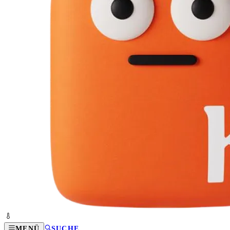
MENÜ
SUCHE