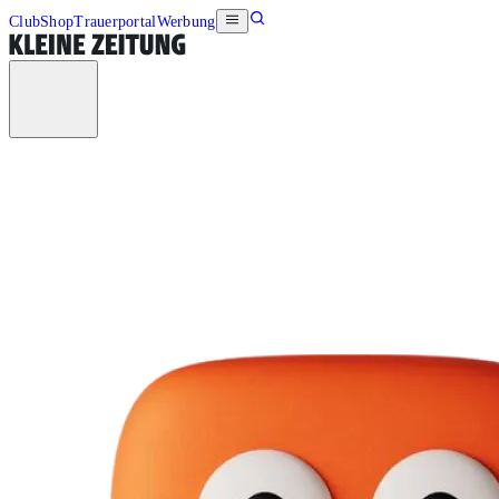
Club
Shop
Trauerportal
Werbung