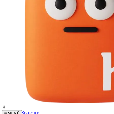
MENÜ
SUCHE