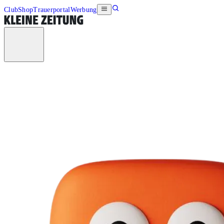
Club
Shop
Trauerportal
Werbung