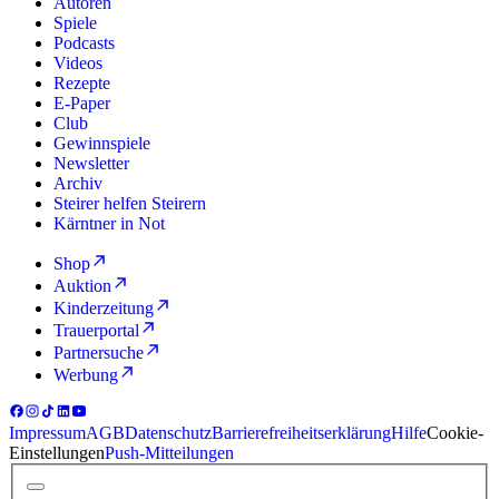
Autoren
Spiele
Podcasts
Videos
Rezepte
E-Paper
Club
Gewinnspiele
Newsletter
Archiv
Steirer helfen Steirern
Kärntner in Not
Shop
Auktion
Kinderzeitung
Trauerportal
Partnersuche
Werbung
Impressum
AGB
Datenschutz
Barrierefreiheitserklärung
Hilfe
Cookie-
Einstellungen
Push-Mitteilungen