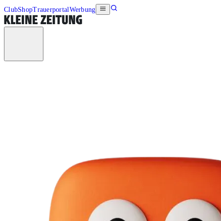
Club
Shop
Trauerportal
Werbung