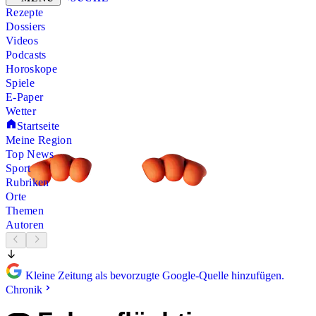
Rezepte
Dossiers
Videos
Podcasts
Horoskope
Spiele
E-Paper
Wetter
Startseite
Meine Region
Top News
Sport
Rubriken
Orte
Themen
Autoren
Kleine Zeitung als bevorzugte Google-Quelle hinzufügen.
Chronik