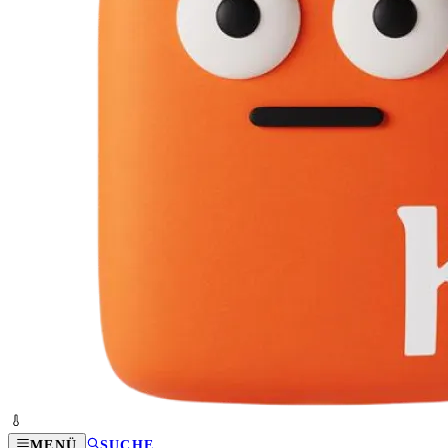
MENÜ
SUCHE