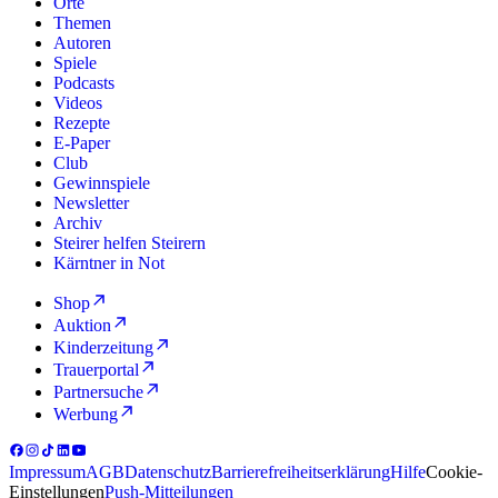
Orte
Themen
Autoren
Spiele
Podcasts
Videos
Rezepte
E-Paper
Club
Gewinnspiele
Newsletter
Archiv
Steirer helfen Steirern
Kärntner in Not
Shop
Auktion
Kinderzeitung
Trauerportal
Partnersuche
Werbung
Impressum
AGB
Datenschutz
Barrierefreiheitserklärung
Hilfe
Cookie-
Einstellungen
Push-Mitteilungen