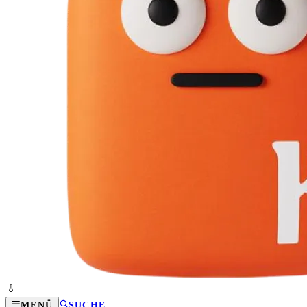
MENÜ
SUCHE