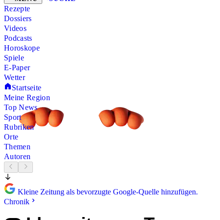
Rezepte
Dossiers
Videos
Podcasts
Horoskope
Spiele
E-Paper
Wetter
Startseite
Meine Region
Top News
Sport
Rubriken
Orte
Themen
Autoren
Kleine Zeitung als bevorzugte Google-Quelle hinzufügen.
Chronik