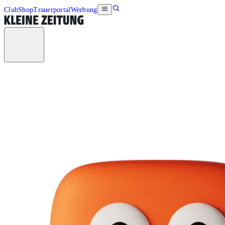
Club
Shop
Trauerportal
Werbung