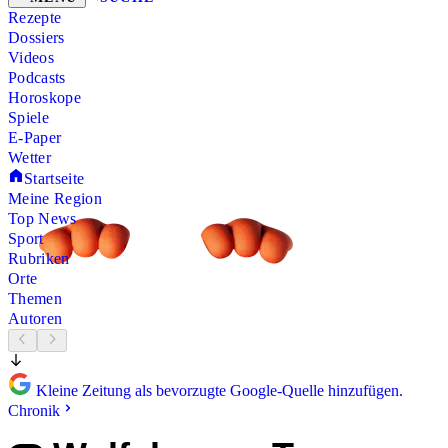
Rezepte
Dossiers
Videos
Podcasts
Horoskope
Spiele
E-Paper
Wetter
Startseite
Meine Region
Top News
Sport
Rubriken
Orte
Themen
Autoren
Kleine Zeitung als bevorzugte Google-Quelle hinzufügen.
Chronik