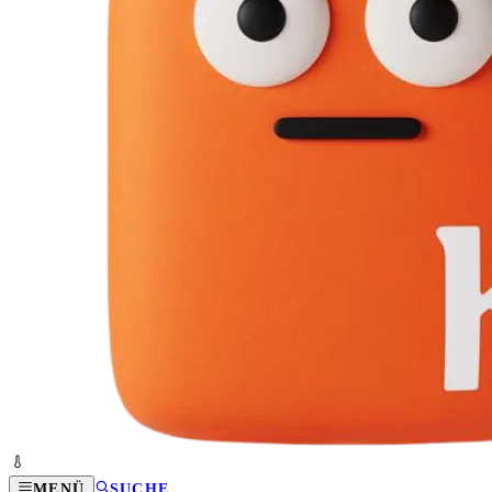
MENÜ
SUCHE