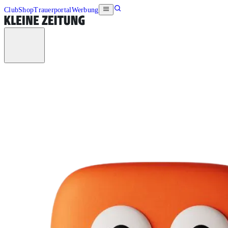
Club
Shop
Trauerportal
Werbung