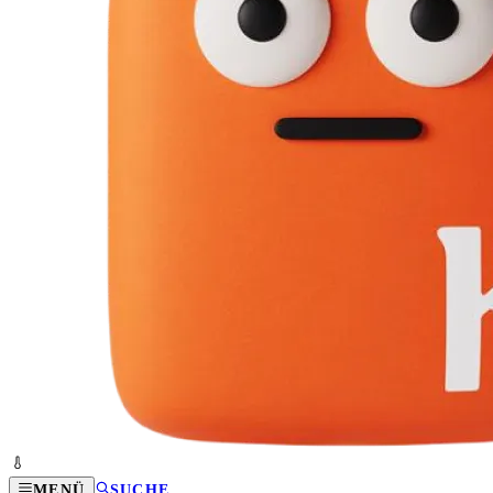
MENÜ
SUCHE