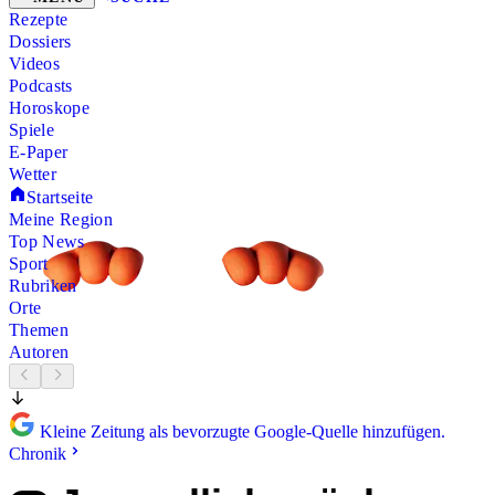
Rezepte
Dossiers
Videos
Podcasts
Horoskope
Spiele
E-Paper
Wetter
Startseite
Meine Region
Top News
Sport
Rubriken
Orte
Themen
Autoren
Kleine Zeitung als bevorzugte Google-Quelle hinzufügen.
Chronik