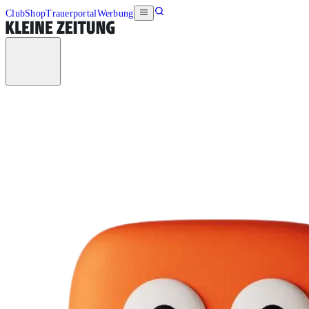
Club
Shop
Trauerportal
Werbung