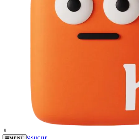
MENÜ
SUCHE