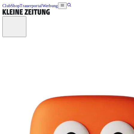
Club
Shop
Trauerportal
Werbung