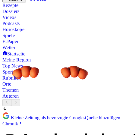
Rezepte
Dossiers
Videos
Podcasts
Horoskope
Spiele
E-Paper
Wetter
Startseite
Meine Region
Top News
Sport
Rubriken
Orte
Themen
Autoren
Kleine Zeitung als bevorzugte Google-Quelle hinzufügen.
Chronik