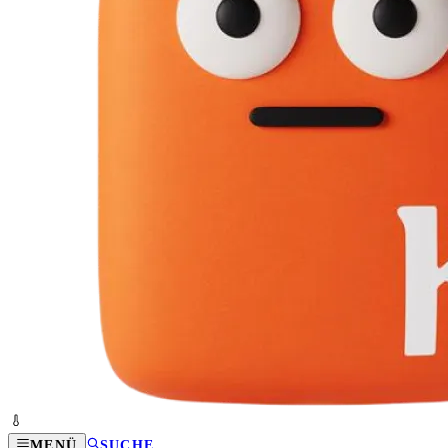
MENÜ
SUCHE