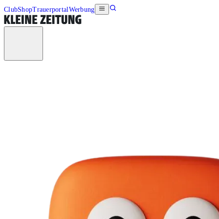
Club
Shop
Trauerportal
Werbung