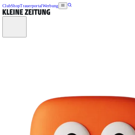
Club
Shop
Trauerportal
Werbung