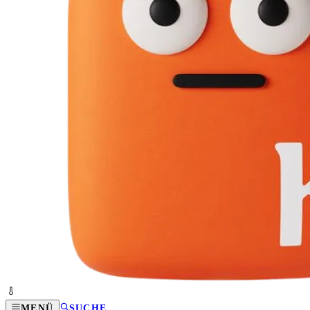
MENÜ
SUCHE