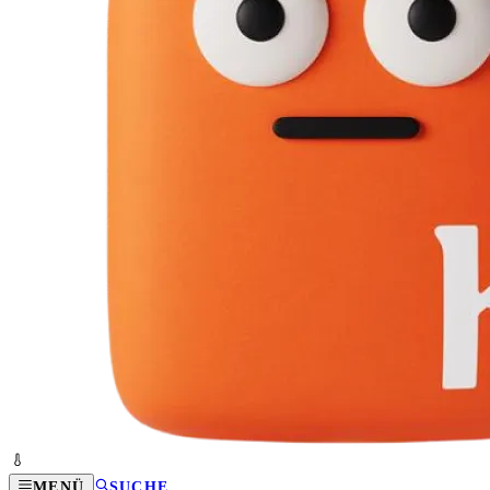
MENÜ
SUCHE