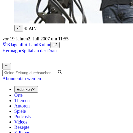
© ATV
vor 19 Jahren
2. Juli 2007 um 11:55
Klagenfurt Land
Kultur
+2
Hermagor
Spittal an der Drau
Abonnent:in werden
Rubriken
Orte
Themen
Autoren
Spiele
Podcasts
Videos
Rezepte
E-Paper