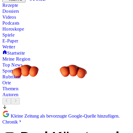
Rezepte
Dossiers
Videos
Podcasts
Horoskope
Spiele
E-Paper
Wetter
Startseite
Meine Region
Top News
Sport
Rubriken
Orte
Themen
Autoren
Kleine Zeitung als bevorzugte Google-Quelle hinzufügen.
Chronik