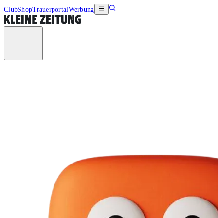
Club
Shop
Trauerportal
Werbung