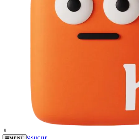
MENÜ
SUCHE