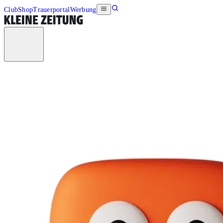
Club
Shop
Trauerportal
Werbung