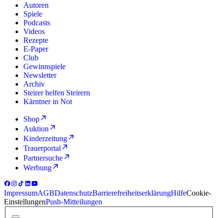
Autoren
Spiele
Podcasts
Videos
Rezepte
E-Paper
Club
Gewinnspiele
Newsletter
Archiv
Steirer helfen Steirern
Kärntner in Not
Shop
Auktion
Kinderzeitung
Trauerportal
Partnersuche
Werbung
Impressum
AGB
Datenschutz
Barrierefreiheitserklärung
Hilfe
Cookie-
Einstellungen
Push-Mitteilungen