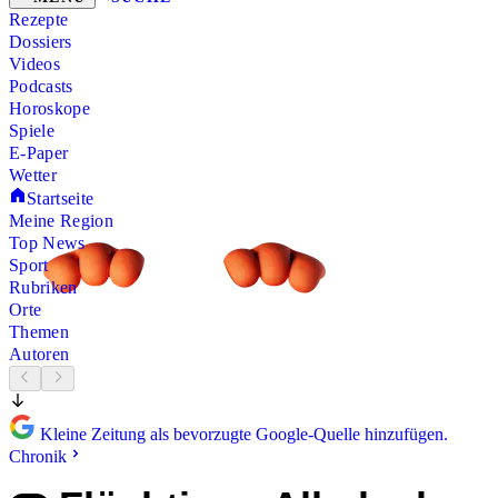
Rezepte
Dossiers
Videos
Podcasts
Horoskope
Spiele
E-Paper
Wetter
Startseite
Meine Region
Top News
Sport
Rubriken
Orte
Themen
Autoren
Kleine Zeitung als bevorzugte Google-Quelle hinzufügen.
Chronik