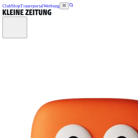
Club
Shop
Trauerportal
Werbung