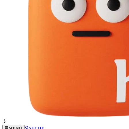
MENÜ
SUCHE