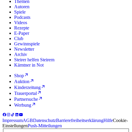
Themen
Autoren
Spiele
Podcasts
Videos
Rezepte
E-Paper
Club
Gewinnspiele
Newsletter
Archiv
Steirer helfen Steirern
Kärntner in Not
Shop
Auktion
Kinderzeitung
Trauerportal
Partnersuche
Werbung
Impressum
AGB
Datenschutz
Barrierefreiheitserklärung
Hilfe
Cookie-
Einstellungen
Push-Mitteilungen