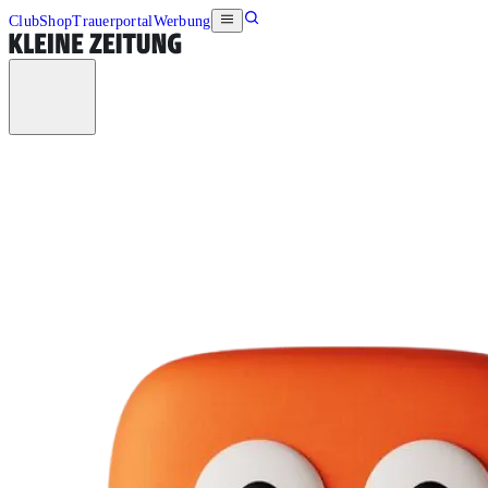
Club
Shop
Trauerportal
Werbung