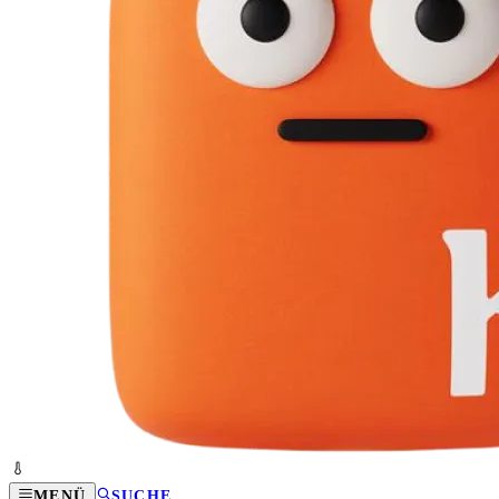
MENÜ
SUCHE