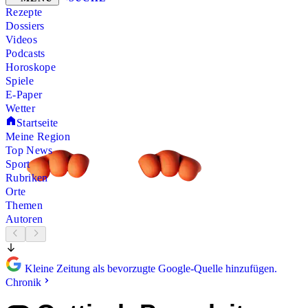
Rezepte
Dossiers
Videos
Podcasts
Horoskope
Spiele
E-Paper
Wetter
Startseite
Meine Region
Top News
Sport
Rubriken
Orte
Themen
Autoren
Kleine Zeitung als bevorzugte Google-Quelle hinzufügen.
Chronik