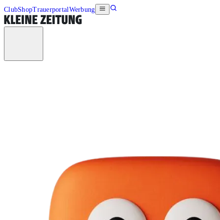
Club
Shop
Trauerportal
Werbung