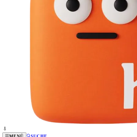
MENÜ
SUCHE