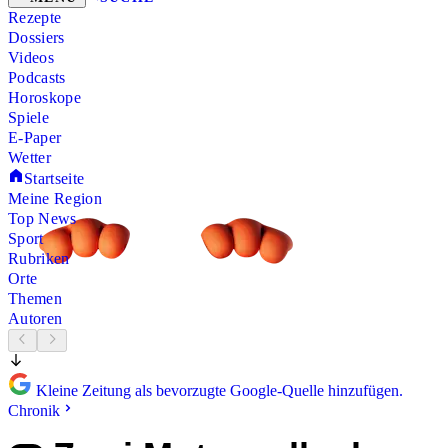
Rezepte
Dossiers
Videos
Podcasts
Horoskope
Spiele
E-Paper
Wetter
Startseite
Meine Region
Top News
Sport
Rubriken
Orte
Themen
Autoren
Kleine Zeitung als bevorzugte Google-Quelle hinzufügen.
Chronik