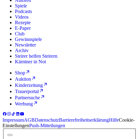
Autoren
Spiele
Podcasts
Videos
Rezepte
E-Paper
Club
Gewinnspiele
Newsletter
Archiv
Steirer helfen Steirern
Kärntner in Not
Shop
Auktion
Kinderzeitung
Trauerportal
Partnersuche
Werbung
Impressum
AGB
Datenschutz
Barrierefreiheitserklärung
Hilfe
Cookie-
Einstellungen
Push-Mitteilungen