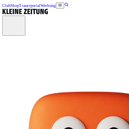
Club
Shop
Trauerportal
Werbung