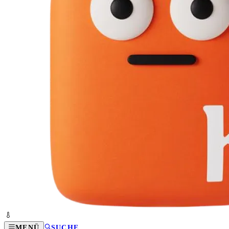
MENÜ
SUCHE