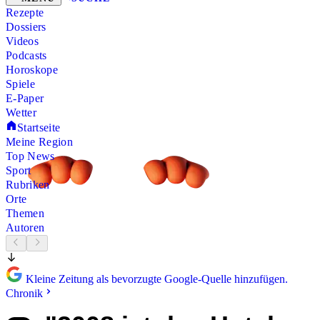
Rezepte
Dossiers
Videos
Podcasts
Horoskope
Spiele
E-Paper
Wetter
Startseite
Meine Region
Top News
Sport
Rubriken
Orte
Themen
Autoren
Kleine Zeitung als bevorzugte Google-Quelle hinzufügen.
Chronik