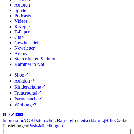
Autoren
Spiele
Podcasts
Videos
Rezepte
E-Paper
Club
Gewinnspiele
Newsletter
Archiv
Steirer helfen Steirern
Kärntner in Not
Shop
Auktion
Kinderzeitung
Trauerportal
Partnersuche
Werbung
Impressum
AGB
Datenschutz
Barrierefreiheitserklärung
Hilfe
Cookie-
Einstellungen
Push-Mitteilungen