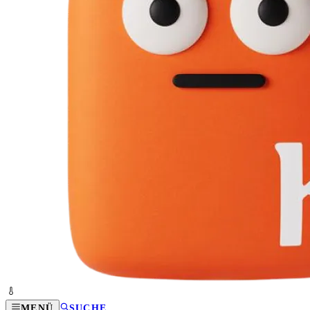
MENÜ
SUCHE