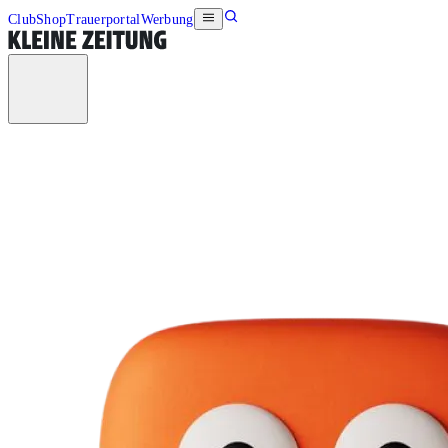
Club
Shop
Trauerportal
Werbung