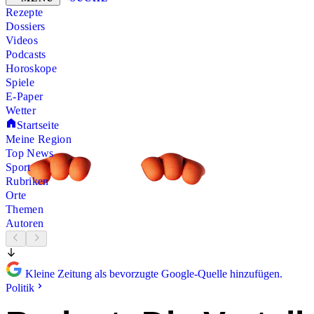
Rezepte
Dossiers
Videos
Podcasts
Horoskope
Spiele
E-Paper
Wetter
Startseite
Meine Region
Top News
Sport
Rubriken
Orte
Themen
Autoren
Kleine Zeitung als bevorzugte Google-Quelle hinzufügen.
Politik