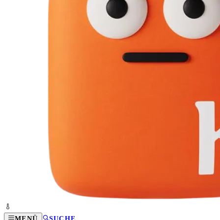
MENÜ
SUCHE