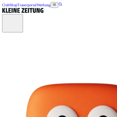
Club
Shop
Trauerportal
Werbung