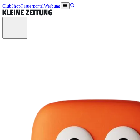
Club
Shop
Trauerportal
Werbung