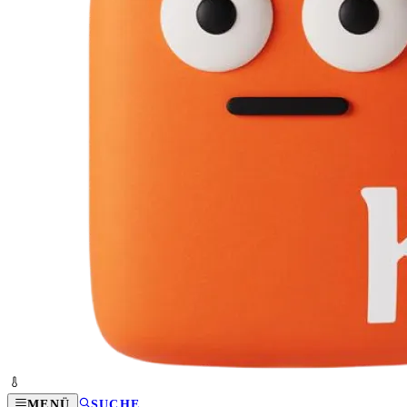
MENÜ
SUCHE