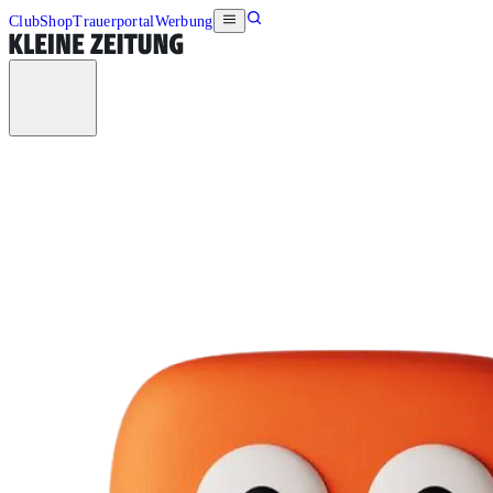
Club
Shop
Trauerportal
Werbung