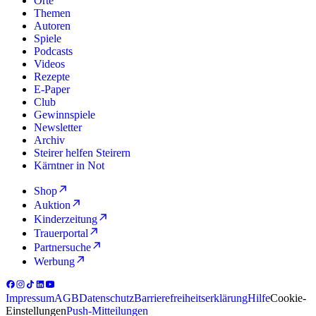
Orte
Themen
Autoren
Spiele
Podcasts
Videos
Rezepte
E-Paper
Club
Gewinnspiele
Newsletter
Archiv
Steirer helfen Steirern
Kärntner in Not
Shop
Auktion
Kinderzeitung
Trauerportal
Partnersuche
Werbung
Impressum
AGB
Datenschutz
Barrierefreiheitserklärung
Hilfe
Cookie-
Einstellungen
Push-Mitteilungen