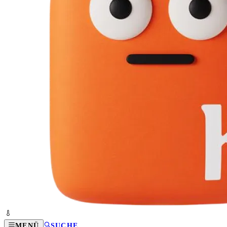
MENÜ
SUCHE