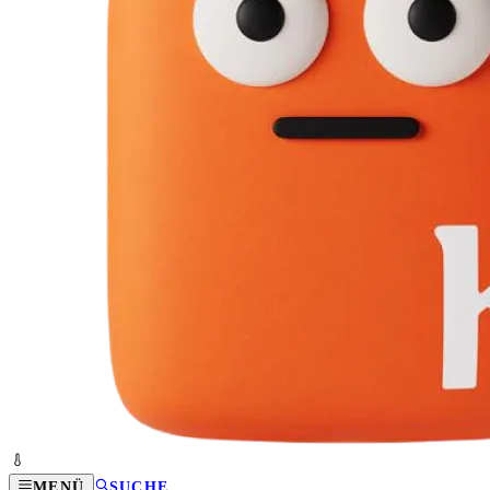
MENÜ
SUCHE