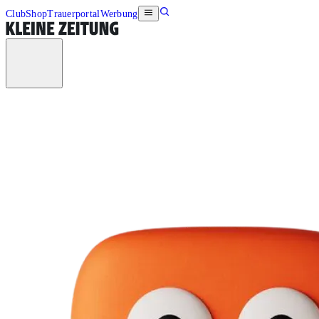
Club
Shop
Trauerportal
Werbung