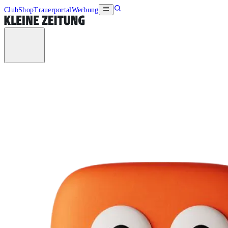
Club
Shop
Trauerportal
Werbung