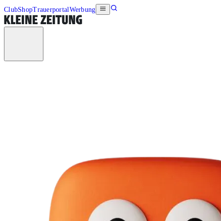
Club
Shop
Trauerportal
Werbung