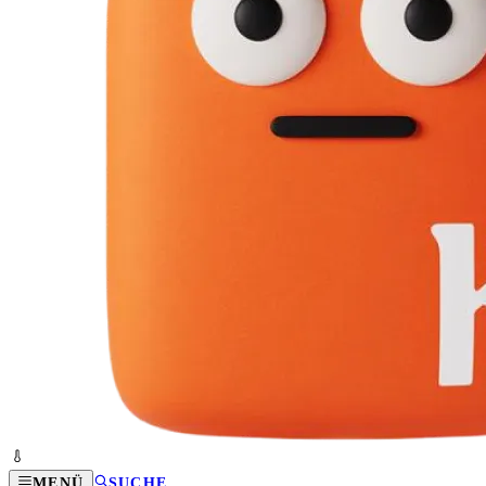
MENÜ
SUCHE