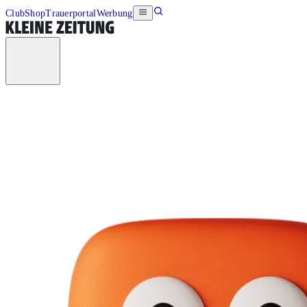
Club
Shop
Trauerportal
Werbung