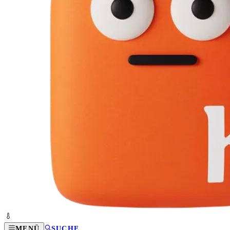
MENÜ
SUCHE