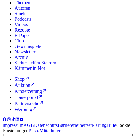
Themen
Autoren
Spiele
Podcasts
Videos
Rezepte
E-Paper
Club
Gewinnspiele
Newsletter
Archiv
Steirer helfen Steirern
Kärntner in Not
Shop
Auktion
Kinderzeitung
Trauerportal
Partnersuche
Werbung
Impressum
AGB
Datenschutz
Barrierefreiheitserklärung
Hilfe
Cookie-
Einstellungen
Push-Mitteilungen