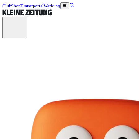
Club
Shop
Trauerportal
Werbung