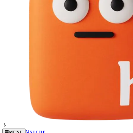
MENÜ
SUCHE