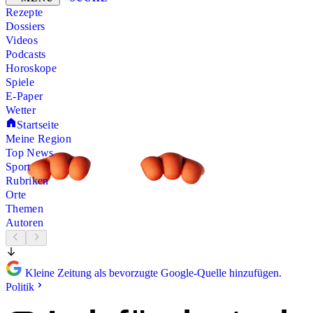
Rezepte
Dossiers
Videos
Podcasts
Horoskope
Spiele
E-Paper
Wetter
Startseite
Meine Region
Top News
Sport
Rubriken
Orte
Themen
Autoren
Kleine Zeitung als bevorzugte Google-Quelle hinzufügen.
Politik