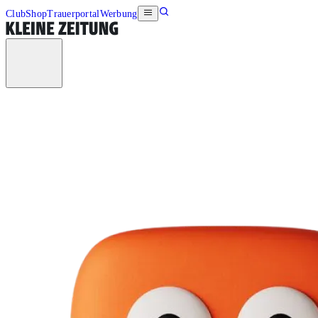
Club
Shop
Trauerportal
Werbung