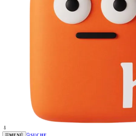
MENÜ
SUCHE