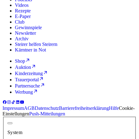
Videos
Rezepte
E-Paper
Club
Gewinnspiele
Newsletter
Archiv
Steirer helfen Steirern
Kärntner in Not
Shop
Auktion
Kinderzeitung
Trauerportal
Partnersuche
Werbung
Impressum
AGB
Datenschutz
Barrierefreiheitserklärung
Hilfe
Cookie-
Einstellungen
Push-Mitteilungen
System