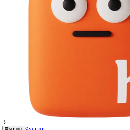
MENÜ
SUCHE