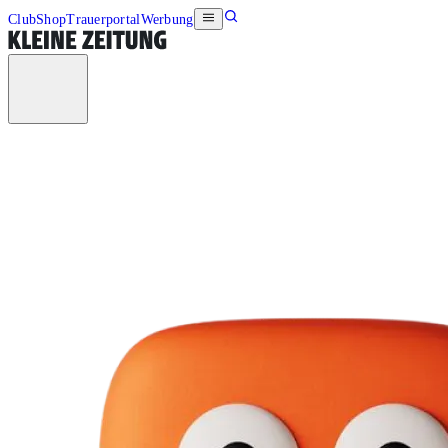
Club
Shop
Trauerportal
Werbung