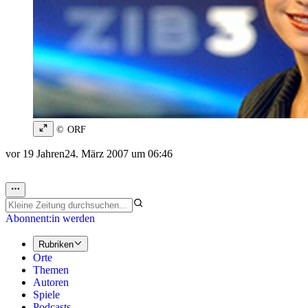
© ORF
vor 19 Jahren
24. März 2007 um 06:46
Abonnent:in werden
Rubriken
Orte
Themen
Autoren
Spiele
Podcasts