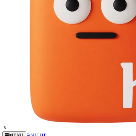
MENÜ
SUCHE