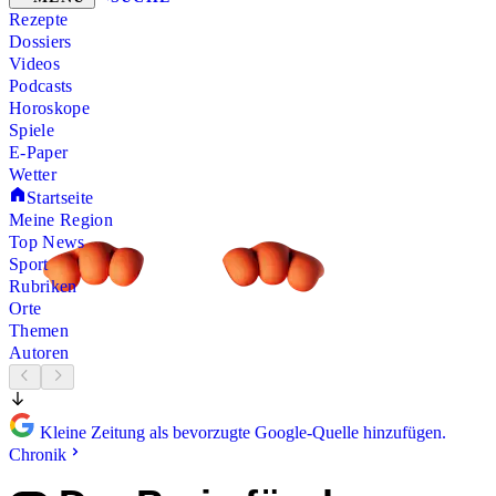
Rezepte
Dossiers
Videos
Podcasts
Horoskope
Spiele
E-Paper
Wetter
Startseite
Meine Region
Top News
Sport
Rubriken
Orte
Themen
Autoren
Kleine Zeitung als bevorzugte Google-Quelle hinzufügen.
Chronik