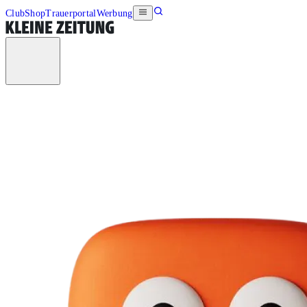
Club
Shop
Trauerportal
Werbung