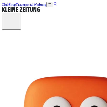
Club
Shop
Trauerportal
Werbung