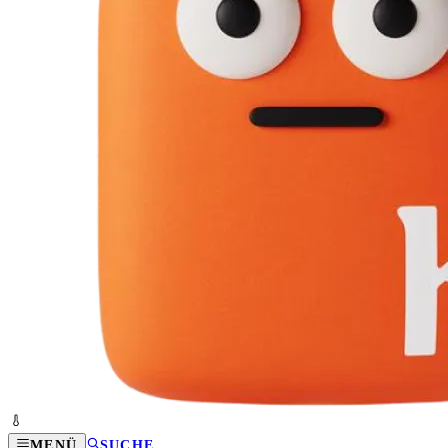
MENÜ
SUCHE