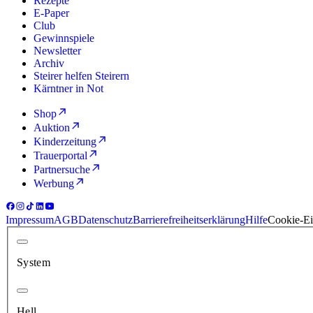
Rezepte
E-Paper
Club
Gewinnspiele
Newsletter
Archiv
Steirer helfen Steirern
Kärntner in Not
Shop
Auktion
Kinderzeitung
Trauerportal
Partnersuche
Werbung
Impressum
AGB
Datenschutz
Barrierefreiheitserklärung
Hilfe
Cookie-Ei
System
Hell