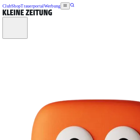
Club
Shop
Trauerportal
Werbung