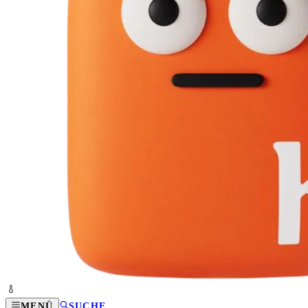
MENÜ
SUCHE