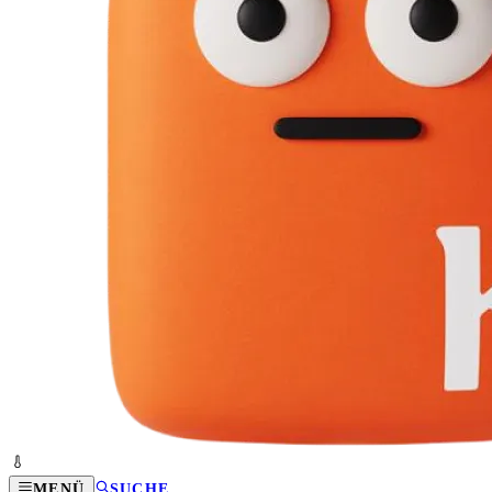
MENÜ
SUCHE