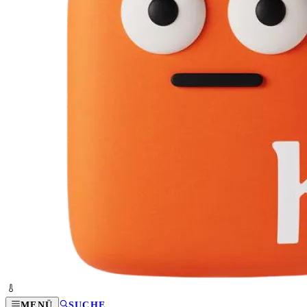
MENÜ
SUCHE