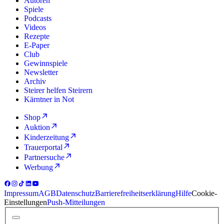
Autoren
Spiele
Podcasts
Videos
Rezepte
E-Paper
Club
Gewinnspiele
Newsletter
Archiv
Steirer helfen Steirern
Kärntner in Not
Shop
Auktion
Kinderzeitung
Trauerportal
Partnersuche
Werbung
Impressum
AGB
Datenschutz
Barrierefreiheitserklärung
Hilfe
Cookie-
Einstellungen
Push-Mitteilungen