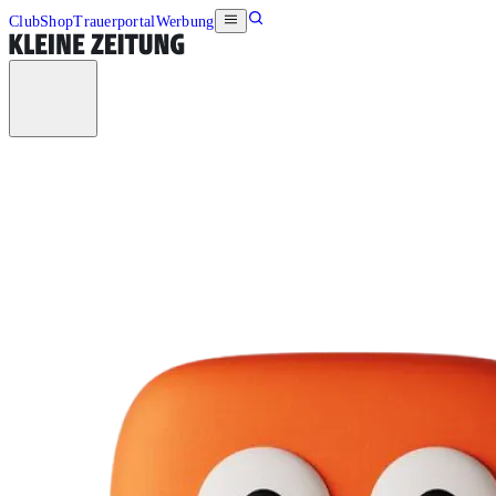
Club
Shop
Trauerportal
Werbung