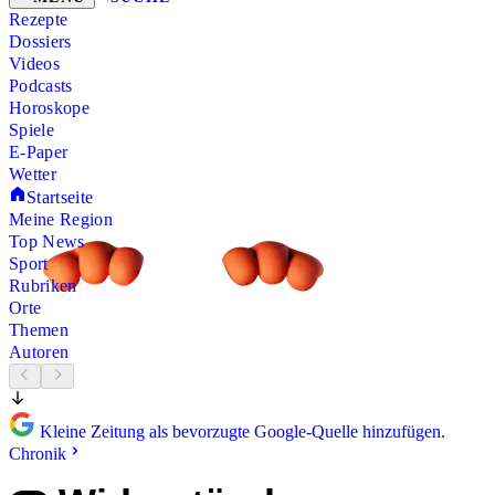
Rezepte
Dossiers
Videos
Podcasts
Horoskope
Spiele
E-Paper
Wetter
Startseite
Meine Region
Top News
Sport
Rubriken
Orte
Themen
Autoren
Kleine Zeitung als bevorzugte Google-Quelle hinzufügen.
Chronik