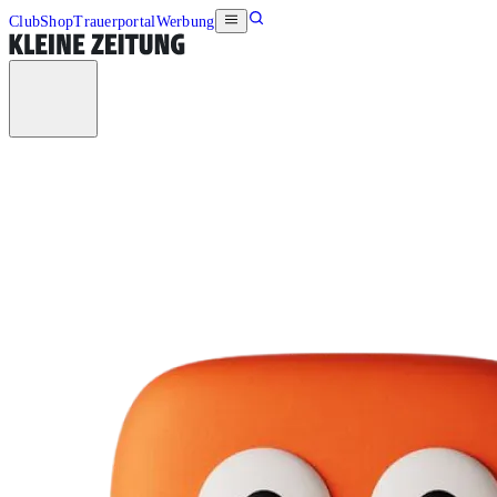
Club
Shop
Trauerportal
Werbung