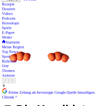
Rezepte
Dossiers
Videos
Podcasts
Horoskope
Spiele
E-Paper
Wetter
Startseite
Meine Region
Top News
Sport
Rubriken
Orte
Themen
Autoren
Kleine Zeitung als bevorzugte Google-Quelle hinzufügen.
Chronik