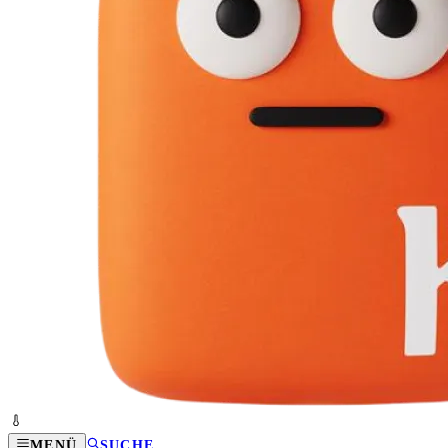
MENÜ
SUCHE